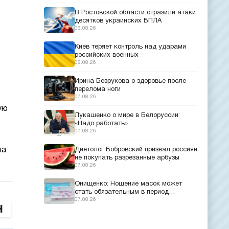
В Ростовской области отразили атаки
десятков украинских БПЛА
08.08.26
Киев теряет контроль над ударами
российских военных
08.08.26
Ирина Безрукова о здоровье после
перелома ноги
07.08.26
ую
Лукашенко о мире в Белоруссии:
«Надо работать»
07.08.26
на
Диетолог Бобровский призвал россиян
не покупать разрезанные арбузы
07.08.26
Онищенко: Ношение масок может
стать обязательным в период
эпидемий
07.08.26