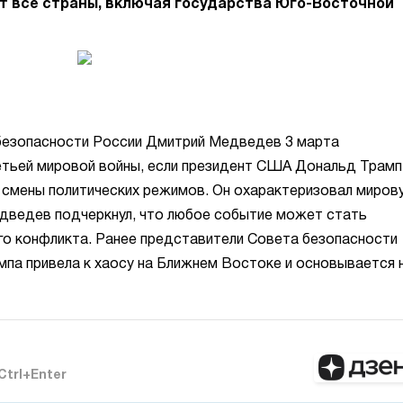
ет все страны, включая государства Юго-Восточной
безопасности России Дмитрий Медведев 3 марта
етьей мировой войны, если президент США Дональд Трамп
 смены политических режимов. Он охарактеризовал миров
едведев подчеркнул, что любое событие может стать
го конфликта. Ранее представители Совета безопасности
мпа привела к хаосу на Ближнем Востоке и основывается 
Ctrl+Enter