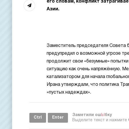
его словам, конфликт затрагива
Азии.
Заместитель председателя Совета 
предупредил о возможной угрозе тр
продолжит свои «безумные» попытки
ситуацию как очень напряжённую. М
катализатором для начала глобально
Ирана утверждали, что политика Тра
«пустых надеждах».
Заметили ош
Ы
бку
Ctrl
Enter
Выделите текст и нажмите