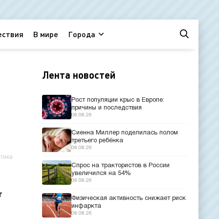
ествия
В мире
Города
Лента новостей
Рост популяции крыс в Европе:
причины и последствия
08.08.26
Сиенна Миллер поделилась полом
третьего ребёнка
08.08.26
тика
Спрос на трактористов в России
увеличился на 54%
08.08.26
т
Физическая активность снижает риск
инфаркта
08.08.26