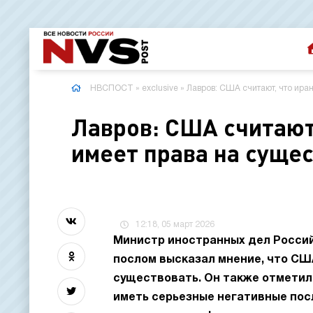
НВСПОСТ
»
exclusive
» Лавров: США считают, что ира
Лавров: США считают
имеет права на суще
12:18, 05 март 2026
Министр иностранных дел Россий
послом высказал мнение, что СШ
существовать. Он также отметил
иметь серьезные негативные пос