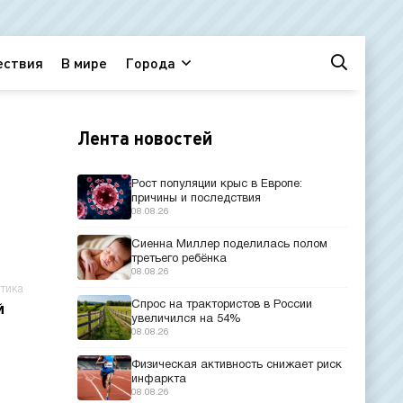
ествия
В мире
Города
Лента новостей
Рост популяции крыс в Европе:
причины и последствия
08.08.26
Сиенна Миллер поделилась полом
третьего ребёнка
08.08.26
тика
Спрос на трактористов в России
й
увеличился на 54%
08.08.26
Физическая активность снижает риск
инфаркта
08.08.26