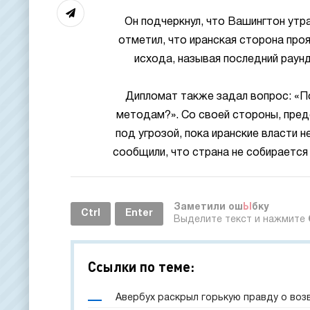
Он подчеркнул, что Вашингтон утр
отметил, что иранская сторона про
исхода, называя последний раун
Дипломат также задал вопрос: «П
методам?». Со своей стороны, пред
под угрозой, пока иранские власти 
сообщили, что страна не собирается
Заметили ош
Ы
бку
Ctrl
Enter
Выделите текст и нажмите
Ссылки по теме:
Авербух раскрыл горькую правду о воз