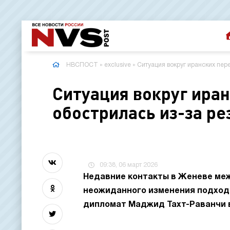
НВСПОСТ
»
exclusive
» Ситуация вокруг иранских пер
Ситуация вокруг ира
обострилась из-за р
09:38, 06 март 2026
Недавние контакты в Женеве ме
неожиданного изменения подхода
дипломат Маджид Тахт-Раванчи в