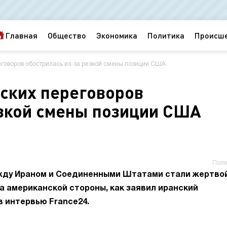
Главная
Общество
Экономика
Политика
Происш
еговоров обострилась из-за резкой смены позиции США
нских переговоров
езкой смены позиции США
Поли
жду Ираном и Соединенными Штатами стали жертво
 американской стороны, как заявил иранский
 интервью France24.