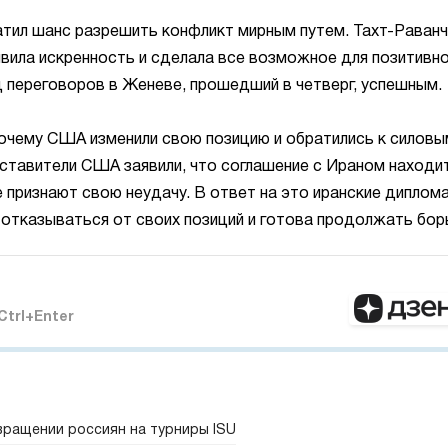
атил шанс разрешить конфликт мирным путем. Тахт-Раванч
явила искренность и сделала все возможное для позитивн
д переговоров в Женеве, прошедший в четверг, успешным.
очему США изменили свою позицию и обратились к силовы
ставители США заявили, что соглашение с Ираном находи
не признают свою неудачу. В ответ на это иранские диплом
 отказываться от своих позиций и готова продолжать бор
Ctrl+Enter
вращении россиян на турниры ISU