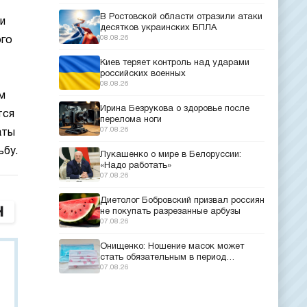
В Ростовской области отразили атаки
и
десятков украинских БПЛА
08.08.26
ого
Киев теряет контроль над ударами
российских военных
08.08.26
м
Ирина Безрукова о здоровье после
тся
перелома ноги
07.08.26
аты
ьбу.
Лукашенко о мире в Белоруссии:
«Надо работать»
07.08.26
Диетолог Бобровский призвал россиян
не покупать разрезанные арбузы
07.08.26
Онищенко: Ношение масок может
стать обязательным в период
эпидемий
07.08.26