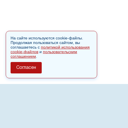
На сайте используются cookie-файлы.
Продолжая пользоваться сайтом, вы
соглашаетесь с
политикой использования
cookie-файлов
и
пользовательским
соглашением
.
Согласен
О сайте
Полное или частичное использовании материалов сайта
nvspost.ru возможно только после письменного