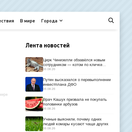
ествия
В мире
Города
Лента новостей
Цирк Чинизелли обзавёлся новым
сотрудником — котом по кличке
Манеж из Эрмитажа
06.08.26
Путин высказался о перевыполнении
инвестплана ДФО
06.08.26
мире
Врач Кашух призвала не покупать
половинки арбузов
06.08.26
Ученые выяснили, почему одних
людей комары кусают чаще других
06.08.26