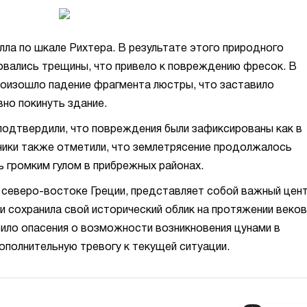
лла по шкале Рихтера. В результате этого природного
овались трещины, что привело к повреждению фресок. В
роизошло падение фрагмента люстры, что заставило
но покинуть здание.
подтвердили, что повреждения были зафиксированы как в
омники также отметили, что землетрясение продолжалось
 громким гулом в прибрежных районах.
 северо-востоке Греции, представляет собой важный цен
и сохранила свой исторический облик на протяжении веков
ло опасения о возможности возникновения цунами в
полнительную тревогу к текущей ситуации.