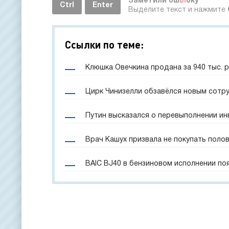
Заметили ош
Ы
бку
Ctrl
Enter
Выделите текст и нажмите
Ссылки по теме:
Клюшка Овечкина продана за 940 тыс. 
Цирк Чинизелли обзавёлся новым сотр
Путин высказался о перевыполнении и
Врач Кашух призвала не покупать поло
BAIC BJ40 в бензиновом исполнении по