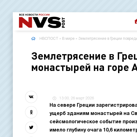
НВСПОСТ
»
В мире
» Землетрясение в Греции повред
Землетрясение в Гре
монастырей на горе 
13:00, 26 март 2026
На севере Греции зарегистриров
ущерб зданиям монастырей на Свя
сейсмологическое событие произо
имело глубину очага 10,6 километ