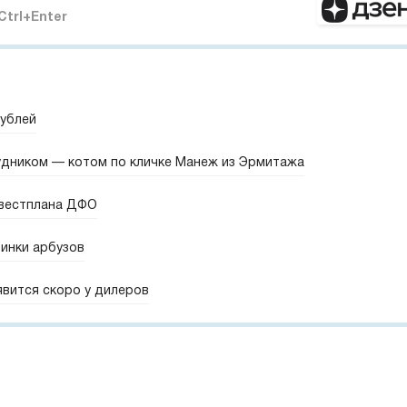
Ctrl+Enter
рублей
удником — котом по кличке Манеж из Эрмитажа
нвестплана ДФО
винки арбузов
явится скоро у дилеров