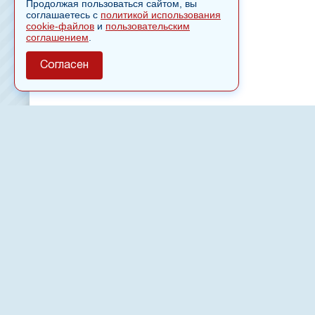
Продолжая пользоваться сайтом, вы
соглашаетесь с
политикой использования
cookie-файлов
и
пользовательским
соглашением
.
Согласен
О сайте
Полное или частичное использовании материалов сайт
только после письменного разрешения
18
Настоящий ресурс может содержать материалы
Сетевое издание «Нвспост» зарегистрировано в Феде
надзору в сфере связи, информационных технологий 