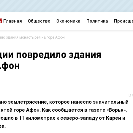
Главная
Общество
Экономика
Политика
Происш
ило здания монастырей на горе Афон
ции повредило здания
Афон
В 
ано землетрясение, которое нанесло значительный
той горе Афон. Как сообщается в газете «Ворья»,
шло в 11 километрах к северо-западу от Кареи и
ра.