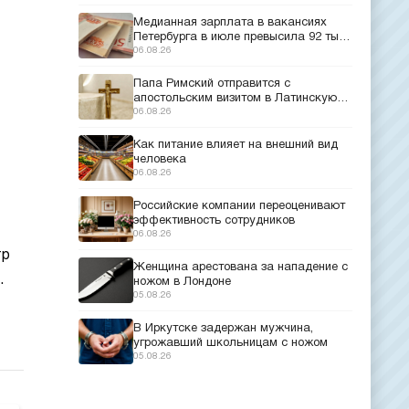
Медианная зарплата в вакансиях
Петербурга в июле превысила 92 тыс.
рублей
06.08.26
Папа Римский отправится с
апостольским визитом в Латинскую
Америку
06.08.26
Как питание влияет на внешний вид
человека
06.08.26
Российские компании переоценивают
эффективность сотрудников
06.08.26
тр
Женщина арестована за нападение с
.
ножом в Лондоне
05.08.26
В Иркутске задержан мужчина,
угрожавший школьницам с ножом
05.08.26