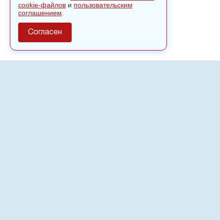
cookie-файлов
и
пользовательским
соглашением
.
Согласен
О сайте
Полное или частичное использовании материалов сайта
nvspost.ru возможно только после письменного
разрешения
18+
Настоящий ресурс может содержать материалы
.
Сетевое издание «Нвспост» зарегистрировано в
Федеральной службе по надзору в сфере связи,
информационных технологий и массовых коммуникаций
(Роскомнадзор) 02.09.2022.
Регистрационный номер СМИ ЭЛ № ФС 77 - 83823