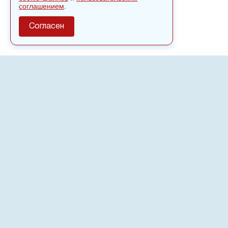
соглашением
.
Согласен
О сайте
Полное или частичное использовании материалов сайта
nvspost.ru возможно только после письменного
разрешения
18+
Настоящий ресурс может содержать материалы
.
Сетевое издание «Нвспост» зарегистрировано в
Федеральной службе по надзору в сфере связи,
информационных технологий и массовых коммуникаций
(Роскомнадзор) 02.09.2022.
Регистрационный номер СМИ ЭЛ № ФС 77 - 83823