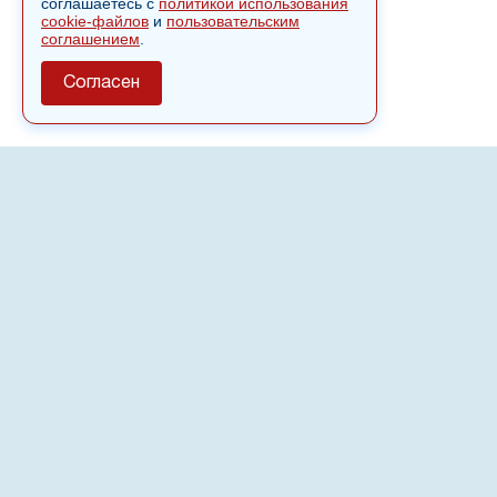
соглашаетесь с
политикой использования
cookie-файлов
и
пользовательским
соглашением
.
Согласен
О сайте
Полное или частичное использовании материалов сайта
nvspost.ru возможно только после письменного
разрешения
18+
Настоящий ресурс может содержать материалы
.
Сетевое издание «Нвспост» зарегистрировано в
Федеральной службе по надзору в сфере связи,
информационных технологий и массовых коммуникаций
(Роскомнадзор) 02.09.2022.