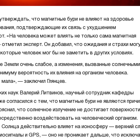
 утверждать, что магнитные бури не влияют на здоровье
ования, подтверждающие их связь с ухудшением
ют. «На человека может влиять не только сама магнитная
 — отметил эксперт. Он добавил, что ожидания и страхи мог
оторые человек мог бы не заметить в других условиях.
е Земли очень слабое, а изменения, вызванные солнечными
нимуму вероятность их влияния на организм человека.
мала», — заключил Глянцев.
их наук Валерий Литвинов, научный сотрудник кафедры
е согласился с тем, что магнитные бури не являются прич
пояснил, что солнечное излучение не достигает поверхност
осредственно воздействовать на человеческий организм.
ие Солнца действительно влияет на ионосферу — верхний с
осигналы и GPS, — оно не проникает дальше, что исключ