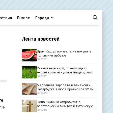
ествия
В мире
Города
Лента новостей
Врач Кашух призвала не покупать
половинки арбузов
06.08.26
Ученые выяснили, почему одних
людей комары кусают чаще других
06.08.26
ство
Медианная зарплата в вакансиях
о
Петербурга в июле превысила 92 тыс.
рублей
06.08.26
те
Папа Римский отправится с
апостольским визитом в Латинскую
л в
Америку
06.08.26