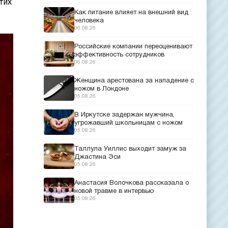
тих
Как питание влияет на внешний вид
человека
06.08.26
Российские компании переоценивают
эффективность сотрудников
06.08.26
Женщина арестована за нападение с
ножом в Лондоне
05.08.26
В Иркутске задержан мужчина,
угрожавший школьницам с ножом
05.08.26
Таллула Уиллис выходит замуж за
Джастина Эси
05.08.26
Анастасия Волочкова рассказала о
новой травме в интервью
05.08.26