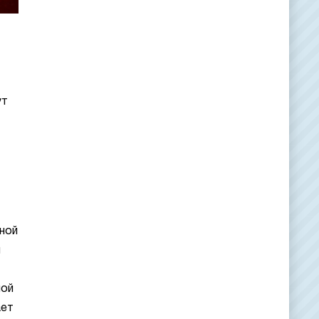
ут
иной
и
лой
ает