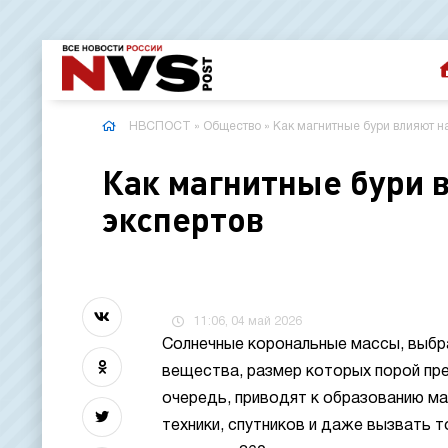
НВСПОСТ
»
Общество
» Как магнитные бури влияют н
Как магнитные бури 
экспертов
11:06, 04 май 2026
Солнечные корональные массы, выбр
вещества, размер которых порой пр
очередь, приводят к образованию ма
техники, спутников и даже вызвать то