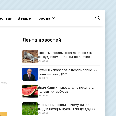
ествия
В мире
Города
Лента новостей
Цирк Чинизелли обзавёлся новым
сотрудником — котом по кличке
Манеж из Эрмитажа
06.08.26
Путин высказался о перевыполнении
инвестплана ДФО
06.08.26
ство
Врач Кашух призвала не покупать
половинки арбузов
06.08.26
Ученые выяснили, почему одних
людей комары кусают чаще других
06.08.26