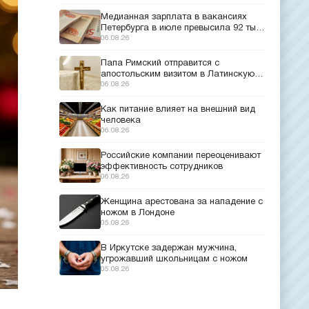
Медианная зарплата в вакансиях
Петербурга в июле превысила 92 тыс.
рублей
06.08.26
Папа Римский отправится с
апостольским визитом в Латинскую
Америку
06.08.26
Как питание влияет на внешний вид
человека
06.08.26
Российские компании переоценивают
эффективность сотрудников
06.08.26
Женщина арестована за нападение с
ножом в Лондоне
05.08.26
В Иркутске задержан мужчина,
угрожавший школьницам с ножом
05.08.26