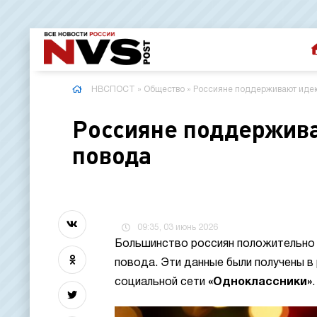
НВСПОСТ
»
Общество
» Россияне поддерживают идею
Россияне поддержива
повода
09:35, 03 июнь 2026
Большинство россиян положительно 
повода. Эти данные были получены в
социальной сети
«Одноклассники»
.