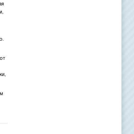
ая
и,
о.
тот
ки,
им