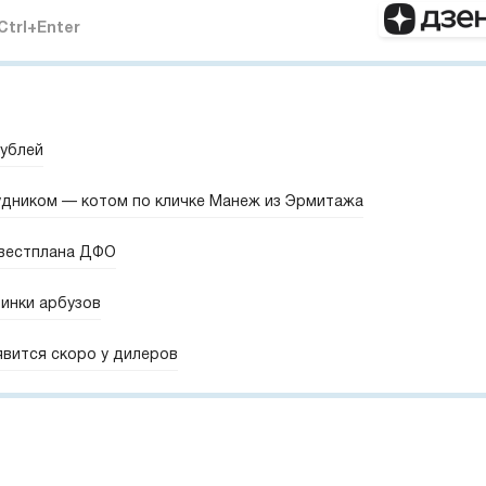
Ctrl+Enter
рублей
удником — котом по кличке Манеж из Эрмитажа
нвестплана ДФО
винки арбузов
явится скоро у дилеров