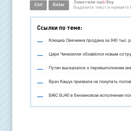
Заметили ош
Ы
бку
Ctrl
Enter
Выделите текст и нажмите
Ссылки по теме:
Клюшка Овечкина продана за 940 тыс. 
Цирк Чинизелли обзавёлся новым сотр
Путин высказался о перевыполнении и
Врач Кашух призвала не покупать поло
BAIC BJ40 в бензиновом исполнении по