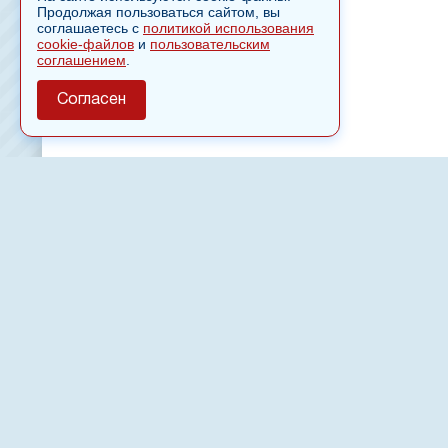
Продолжая пользоваться сайтом, вы
соглашаетесь с
политикой использования
cookie-файлов
и
пользовательским
соглашением
.
Согласен
О сайте
Полное или частичное использовании материалов сайт
только после письменного разрешения
18
Настоящий ресурс может содержать материалы
Сетевое издание «Нвспост» зарегистрировано в Феде
надзору в сфере связи, информационных технологий 