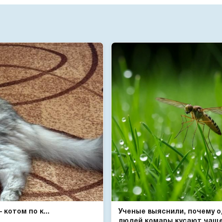
котом по к...
Ученые выяснили, почему 
людей комары кусают чаще 