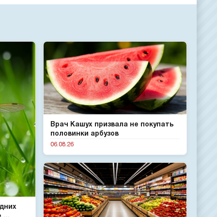
Врач Кашух призвала не покупать
половинки арбузов
06.08.26
одних
...