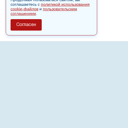
соглашаетесь с
политикой использования
cookie-файлов
и
пользовательским
соглашением
.
Согласен
О сайте
Полное или частичное использовании материалов сайта
nvspost.ru возможно только после письменного
разрешения
18+
Настоящий ресурс может содержать материалы
.
Сетевое издание «Нвспост» зарегистрировано в
Федеральной службе по надзору в сфере связи,
информационных технологий и массовых коммуникаций
(Роскомнадзор) 02.09.2022.