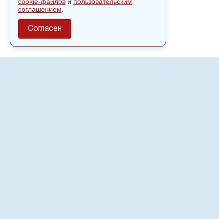
cookie-файлов
и
пользовательским
соглашением
.
Согласен
О сайте
Полное или частичное использовании материалов сайта
nvspost.ru возможно только после письменного
разрешения
18+
Настоящий ресурс может содержать материалы
.
Сетевое издание «Нвспост» зарегистрировано в
Федеральной службе по надзору в сфере связи,
информационных технологий и массовых коммуникаций
(Роскомнадзор) 02.09.2022.
Регистрационный номер СМИ ЭЛ № ФС 77 - 83823