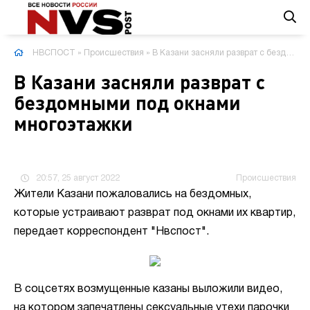
НВСПОСТ
»
Происшествия
» В Казани засняли разврат с бездомными под окнами многоэтажки
В Казани засняли разврат с
бездомными под окнами
многоэтажки
20:57, 25 август 2022
Происшествия
Жители Казани пожаловались на бездомных,
которые устраивают разврат под окнами их квартир,
передает корреспондент "Нвспост".
В соцсетях возмущенные казаны выложили видео,
на котором запечатлены сексуальные утехи парочки