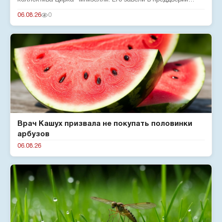
коллектива Цирка Чинизелли. Его завели в преддверии
юбилея цирка, чтобы о...
06.08.26
0
Врач Кашух призвала не покупать половинки
арбузов
06.08.26