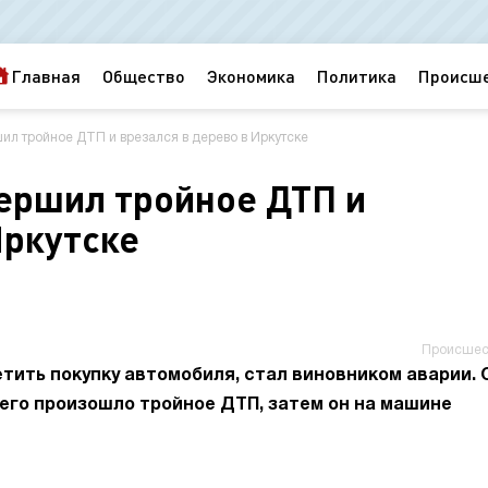
Главная
Общество
Экономика
Политика
Происш
ил тройное ДТП и врезался в дерево в Иркутске
ершил тройное ДТП и
Иркутске
Происшес
тить покупку автомобиля, стал виновником аварии. 
чего произошло тройное ДТП, затем он на машине