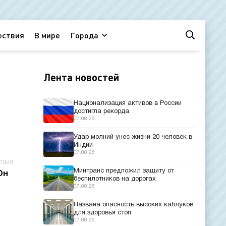
ествия
В мире
Города
Лента новостей
Национализация активов в России
достигла рекорда
07.08.26
Удар молний унес жизни 20 человек в
Индии
07.08.26
твия
Минтранс предложил защиту от
Он
беспилотников на дорогах
07.08.26
Названа опасность высоких каблуков
для здоровья стоп
07.08.26