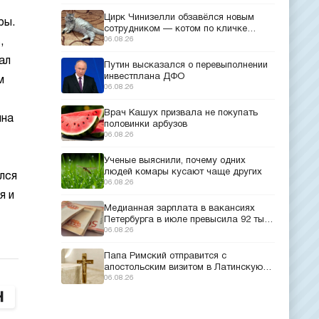
Цирк Чинизелли обзавёлся новым
ры.
сотрудником — котом по кличке
Манеж из Эрмитажа
06.08.26
,
ал
Путин высказался о перевыполнении
инвестплана ДФО
м
06.08.26
Врач Кашух призвала не покупать
ина
половинки арбузов
06.08.26
Ученые выяснили, почему одних
людей комары кусают чаще других
лся
06.08.26
я и
Медианная зарплата в вакансиях
Петербурга в июле превысила 92 тыс.
рублей
06.08.26
Папа Римский отправится с
апостольским визитом в Латинскую
Америку
06.08.26