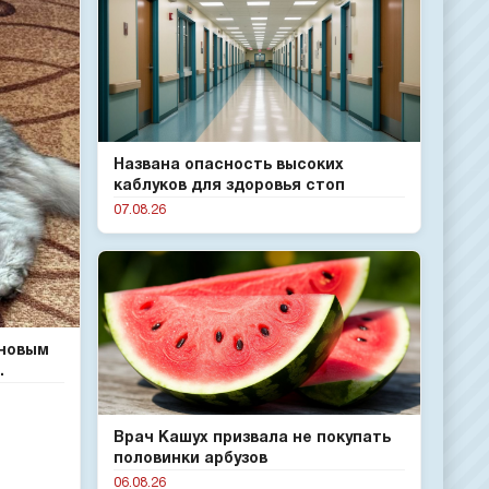
Названа опасность высоких
каблуков для здоровья стоп
07.08.26
 новым
.
Врач Кашух призвала не покупать
половинки арбузов
06.08.26