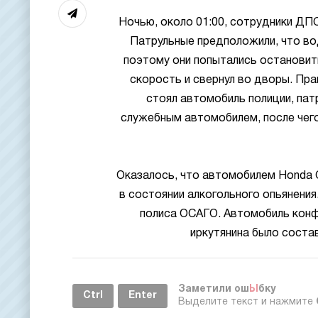
Ночью, около 01:00, сотрудники ДП
Патрульные предположили, что во
поэтому они попытались остановить
скорость и свернул во дворы. Пра
стоял автомобиль полиции, пат
служебным автомобилем, после чег
Оказалось, что автомобилем Honda C
в состоянии алкогольного опьянения
полиса ОСАГО. Автомобиль конфи
иркутянина было соста
Заметили ош
Ы
бку
Ctrl
Enter
Выделите текст и нажмите