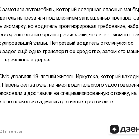
С заметили автомобиль, который совершал опасные манёв
дитель нетрезв или под влиянием запрещённых препаратов
 иномарку, но водитель проигнорировал требование, набр
воохранительные органы рассказали, что в тот момент та
рулировавший улицы. Нетрезвый водитель столкнулся со
о задел ещё одно транспортное средство, затем его маш
врезалась в дерево.
ivic управлял 18-летний житель Иркутска, который находи
. Парень сел за руль, не имея водительского удостоверени
сковали и доставили на специализированную стоянку, на
влено несколько административных протоколов.
Ctrl+Enter