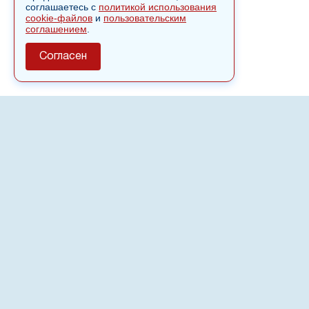
соглашаетесь с
политикой использования
cookie-файлов
и
пользовательским
соглашением
.
Согласен
О сайте
Полное или частичное использовании материалов сайта
nvspost.ru возможно только после письменного
разрешения
18+
Настоящий ресурс может содержать материалы
.
Сетевое издание «Нвспост» зарегистрировано в
Федеральной службе по надзору в сфере связи,
информационных технологий и массовых коммуникаций
(Роскомнадзор) 02.09.2022.