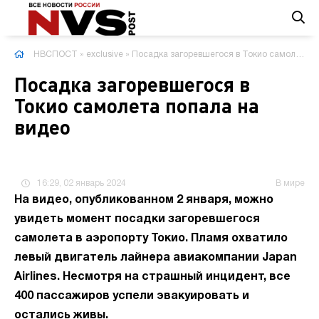
НВСПОСТ
»
exclusive
» Посадка загоревшегося в Токио самолета попала на видео
Посадка загоревшегося в
Токио самолета попала на
видео
16:29, 02 январь 2024
В мире
На видео, опубликованном 2 января, можно
увидеть момент посадки загоревшегося
самолета в аэропорту Токио. Пламя охватило
левый двигатель лайнера авиакомпании Japan
Airlines. Несмотря на страшный инцидент, все
400 пассажиров успели эвакуировать и
остались живы.