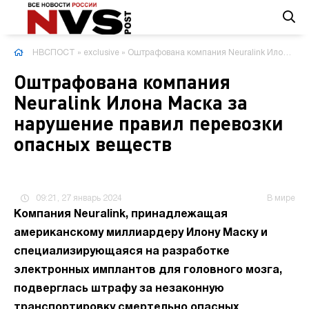
НВСПОСТ
»
exclusive
» Оштрафована компания Neuralink Илона Маска за нарушение правил перевозки опасных веществ
Оштрафована компания
Neuralink Илона Маска за
нарушение правил перевозки
опасных веществ
09:21, 27 январь 2024
В мире
Компания Neuralink, принадлежащая
американскому миллиардеру Илону Маску и
специализирующаяся на разработке
электронных имплантов для головного мозга,
подверглась штрафу за незаконную
транспортировку смертельно опасных