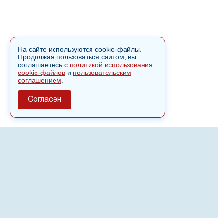
На сайте используются cookie-файлы.
Продолжая пользоваться сайтом, вы
соглашаетесь с
политикой использования
cookie-файлов
и
пользовательским
соглашением
.
Согласен
О сайте
Полное или частичное использовании материалов сайта
nvspost.ru возможно только после письменного
разрешения