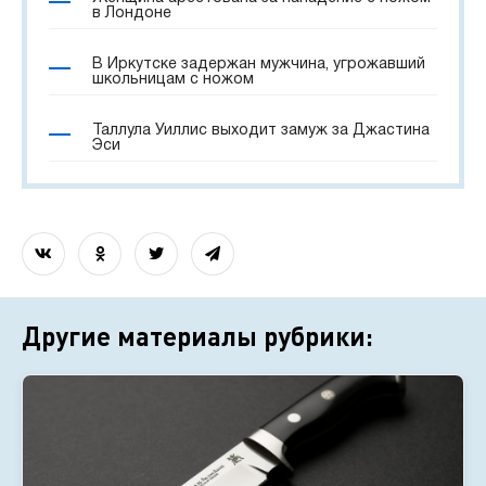
в Лондоне
В Иркутске задержан мужчина, угрожавший
школьницам с ножом
Таллула Уиллис выходит замуж за Джастина
Эси
Другие материалы рубрики: