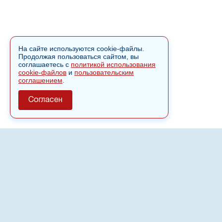
На сайте используются cookie-файлы.
Продолжая пользоваться сайтом, вы
соглашаетесь с
политикой использования
cookie-файлов
и
пользовательским
соглашением
.
Согласен
О сайте
Полное или частичное использовании материалов сайта
nvspost.ru возможно только после письменного
разрешения