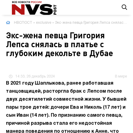
НВСПОСТ
»
exclusive
» Экс-жена певца Григория Лепса снялась в платье с глубоким декольте в Дубае
Экс-жена певца Григория
Лепса снялась в платье с
глубоким декольте в Дубае
14:33, 26 декабрь 2024
В мире
В 2021 году Шаплыкова, ранее работавшая
танцовщицей, расторгла брак с Лепсом после
двух десятилетий совместной жизни. У бывшей
пары трое детей: дочери Ева и Николь (17 лет) и
сын Иван (14 лет). По признанию самого певца,
причиной разрыва стала его недостойная
манера поведения по отношению к Анне, что