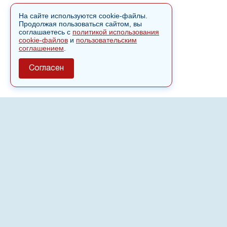
На сайте используются cookie-файлы.
Продолжая пользоваться сайтом, вы
соглашаетесь с
политикой использования
cookie-файлов
и
пользовательским
соглашением
.
Согласен
О сайте
Полное или частичное использовании материалов сайта
nvspost.ru возможно только после письменного
разрешения
18+
Настоящий ресурс может содержать материалы
.
Сетевое издание «Нвспост» зарегистрировано в
Федеральной службе по надзору в сфере связи,