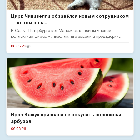
Цирк Чинизелли обзавёлся новым сотрудником
— котом по к...
В Санкт-Петербурге кот Манеж стал новым членом
коллектива Цирка Чинизелли. Его завели в преддверии
юбилея цирка, чтобы о...
06.08.26
0
Врач Кашух призвала не покупать половинки
арбузов
06.08.26