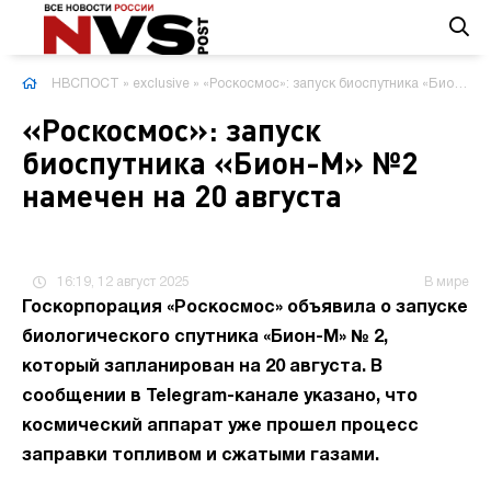
НВСПОСТ
»
exclusive
» «Роскосмос»: запуск биоспутника «Бион-М» №2 намечен на 20 августа
«Роскосмос»: запуск
биоспутника «Бион-М» №2
намечен на 20 августа
16:19, 12 август 2025
В мире
Госкорпорация «Роскосмос» объявила о запуске
биологического спутника «Бион-М» № 2,
который запланирован на 20 августа. В
сообщении в Telegram-канале указано, что
космический аппарат уже прошел процесс
заправки топливом и сжатыми газами.