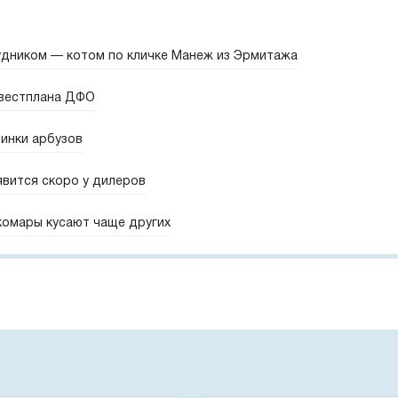
удником — котом по кличке Манеж из Эрмитажа
нвестплана ДФО
винки арбузов
явится скоро у дилеров
комары кусают чаще других