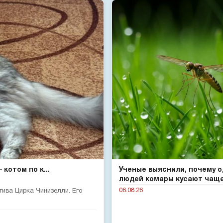
котом по к...
Ученые выяснили, почему 
людей комары кусают чаще 
06.08.26
тива Цирка Чинизелли. Его