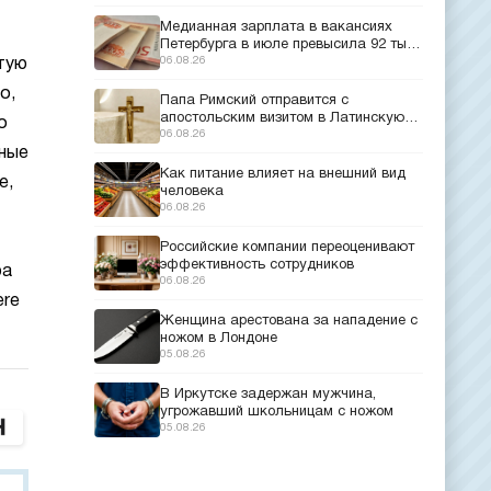
Медианная зарплата в вакансиях
Петербурга в июле превысила 92 тыс.
рублей
06.08.26
тую
о,
Папа Римский отправится с
апостольским визитом в Латинскую
о
Америку
06.08.26
ьные
Как питание влияет на внешний вид
е,
человека
06.08.26
Российские компании переоценивают
эффективность сотрудников
ра
06.08.26
ere
Женщина арестована за нападение с
ножом в Лондоне
05.08.26
В Иркутске задержан мужчина,
угрожавший школьницам с ножом
05.08.26