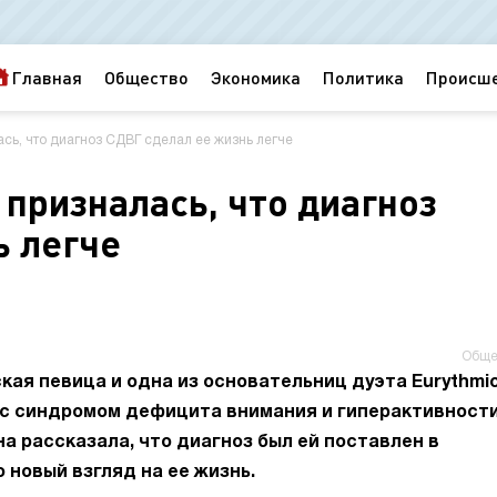
Главная
Общество
Экономика
Политика
Происш
сь, что диагноз СДВГ сделал ее жизнь легче
призналась, что диагноз
ь легче
Обще
кая певица и одна из основательниц дуэта Eurythmic
с синдромом дефицита внимания и гиперактивности
а рассказала, что диагноз был ей поставлен в
о новый взгляд на ее жизнь.