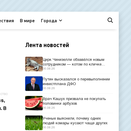
ествия
В мире
Города
Лента новостей
Цирк Чинизелли обзавёлся новым
сотрудником — котом по кличке
Манеж из Эрмитажа
06.08.26
Путин высказался о перевыполнении
инвестплана ДФО
06.08.26
ство
Врач Кашух призвала не покупать
s,
половинки арбузов
. В
06.08.26
Ученые выяснили, почему одних
людей комары кусают чаще других
06.08.26