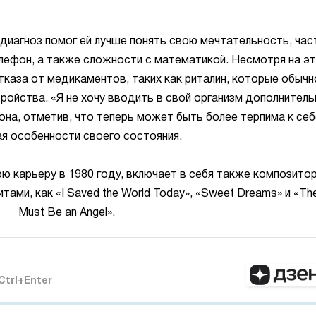
 диагноз помог ей лучше понять свою мечтательность, час
елефон, а также сложности с математикой. Несмотря на эт
тказа от медикаментов, таких как риталин, которые обычн
тройства. «Я не хочу вводить в свой организм дополнител
она, отметив, что теперь может быть более терпима к себ
я особенности своего состояния.
ою карьеру в 1980 году, включает в себя также композито
ами, как «I Saved the World Today», «Sweet Dreams» и «Th
Must Be an Angel».
Ctrl+Enter