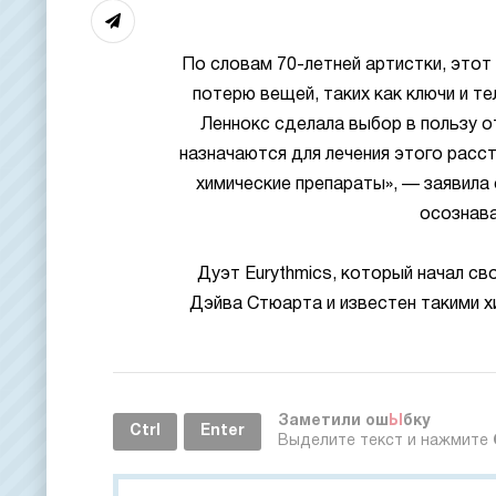
По словам 70-летней артистки, этот
потерю вещей, таких как ключи и т
Леннокс сделала выбор в пользу о
назначаются для лечения этого расс
химические препараты», — заявила 
осознава
Дуэт Eurythmics, который начал св
Дэйва Стюарта и известен такими хит
Заметили ош
Ы
бку
Ctrl
Enter
Выделите текст и нажмите