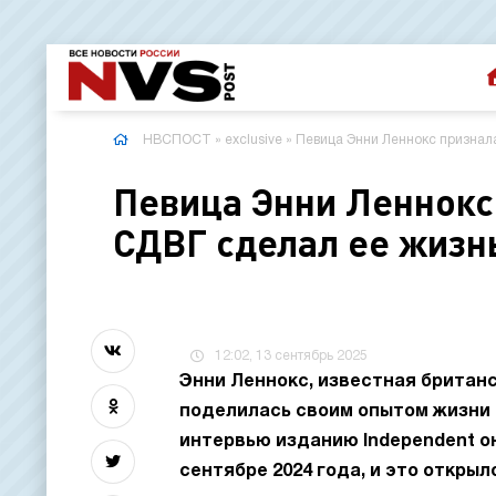
НВСПОСТ
»
exclusive
» Певица Энни Леннокс признала
Певица Энни Леннокс 
СДВГ сделал ее жизн
12:02, 13 сентябрь 2025
Энни Леннокс, известная британс
поделилась своим опытом жизни 
интервью изданию Independent он
сентябре 2024 года, и это открыл