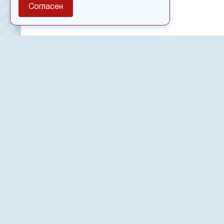
Согласен
О сайте
Полное или частичное использовании материалов сайт
только после письменного разрешения
18
Настоящий ресурс может содержать материалы
Сетевое издание «Нвспост» зарегистрировано в Феде
надзору в сфере связи, информационных технологий 
коммуникаций (Роскомнадзор) 02.09.2022.
Регистрационный номер СМИ ЭЛ № ФС 77 - 83823
Новости, аналитика, прогнозы и другие материалы, п
данном сайте, не являются офертой или рекомендацие