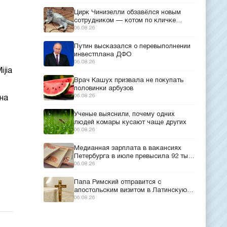
Цирк Чинизелли обзавёлся новым
сотрудником — котом по кличке
Манеж из Эрмитажа
06.08.26
Путин высказался о перевыполнении
инвестплана ДФО
06.08.26
jia
Врач Кашух призвала не покупать
половинки арбузов
06.08.26
на
Ученые выяснили, почему одних
людей комары кусают чаще других
06.08.26
Медианная зарплата в вакансиях
Петербурга в июле превысила 92 тыс.
рублей
06.08.26
Папа Римский отправится с
апостольским визитом в Латинскую
Америку
06.08.26