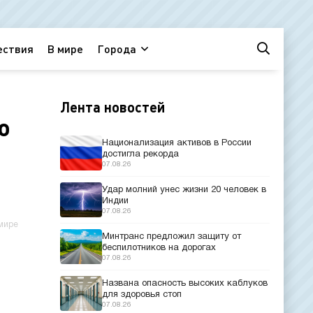
ествия
В мире
Города
Лента новостей
о
Национализация активов в России
достигла рекорда
07.08.26
Удар молний унес жизни 20 человек в
Индии
07.08.26
мире
Минтранс предложил защиту от
беспилотников на дорогах
07.08.26
Названа опасность высоких каблуков
для здоровья стоп
07.08.26