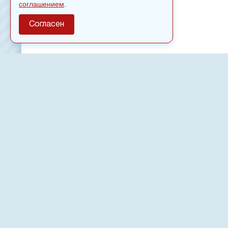
соглашением
.
Согласен
О сайте
Полное или частичное использовании материалов сайт
только после письменного разрешения
18
Настоящий ресурс может содержать материалы
Сетевое издание «Нвспост» зарегистрировано в Феде
надзору в сфере связи, информационных технологий 
коммуникаций (Роскомнадзор) 02.09.2022.
Регистрационный номер СМИ ЭЛ № ФС 77 - 83823