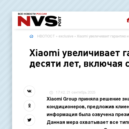
НВСПОСТ
»
exclusive
» Xiaomi увеличивает гарантию 
Xiaomi увеличивает 
десяти лет, включая
17:42, 21 сентябрь 2025
Xiaomi Group приняла решение зн
кондиционеров, предложив клиен
информация была озвучена прези
Данная мера охватывает все тип