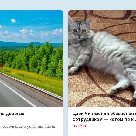
на дорогах
Цирк Чинизелли обзавёлся
сотрудником — котом по к..
06.08.26
, позволяющие устанавливать