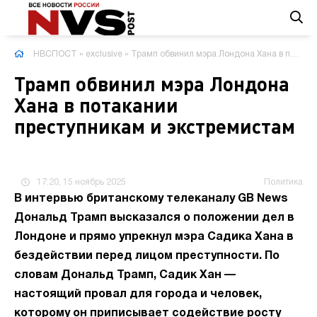
НВСПОСТ
»
exclusive
» Трамп обвинил мэра Лондона Хана в потакании преступникам и экстремистам
Трамп обвинил мэра Лондона
Хана в потакании
преступникам и экстремистам
17:20, 15 ноябрь 2025
Политика
В интервью британскому телеканалу GB News
Дональд Трамп высказался о положении дел в
Лондоне и прямо упрекнул мэра Садика Хана в
бездействии перед лицом преступности. По
словам Дональд Трамп, Садик Хан —
настоящий провал для города и человек,
которому он приписывает содействие росту