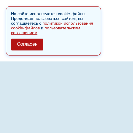
На сайте используются cookie-файлы.
Продолжая пользоваться сайтом, вы
соглашаетесь с
политикой использования
cookie-файлов
и
пользовательским
соглашением
.
Согласен
О сайте
Полное или частичное использовании материалов сайта
nvspost.ru возможно только после письменного
разрешения
18+
Настоящий ресурс может содержать материалы
.
Сетевое издание «Нвспост» зарегистрировано в