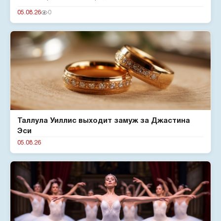
госпитализированы. Мэр город...
05.08.26
0
Таллула Уиллис выходит замуж за Джастина
Эси
05.08.26