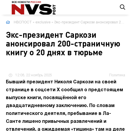
НВСПОСТ
»
exclusive
» Экс-президент Саркози анонсировал 200-страничную книгу о 20 днях в тюрьме
Экс-президент Саркози
анонсировал 200-страничную
книгу о 20 днях в тюрьме
12:08, 22 ноябрь 2025
Политика
Бывший президент Николя Саркози на своей
странице в соцсети X сообщил о предстоящем
выпуске книги, посвящённой его
двадцатидневному заключению. По словам
политического деятеля, пребывание в Ла-
Санте лишено привычных развлечений и
отвлечений, а ожидаемая «тишина» там на деле