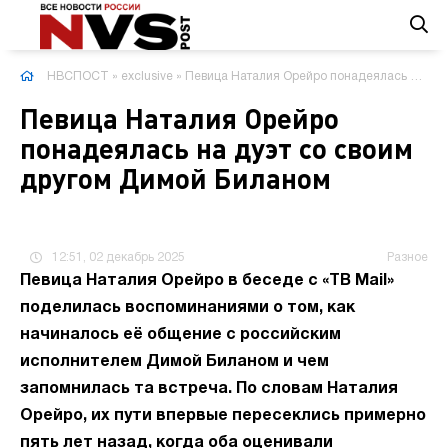
НВСПОСТ
»
exclusive
» Певица Наталия Орейро понадеялась на дуэт со своим другом Димой Биланом
Певица Наталия Орейро
понадеялась на дуэт со своим
другом Димой Биланом
12:51, 02 декабрь 2025
Разное
Певица Наталия Орейро в беседе с «ТВ Mail»
поделилась воспоминаниями о том, как
начиналось её общение с российским
исполнителем Димой Биланом и чем
запомнилась та встреча. По словам Наталия
Орейро, их пути впервые пересеклись примерно
пять лет назад, когда оба оценивали