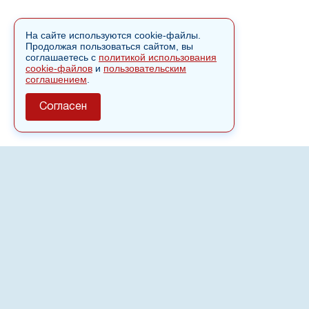
На сайте используются cookie-файлы.
Продолжая пользоваться сайтом, вы
соглашаетесь с
политикой использования
cookie-файлов
и
пользовательским
соглашением
.
Согласен
О сайте
Полное или частичное использовании материалов сайта
nvspost.ru возможно только после письменного
разрешения
18+
Настоящий ресурс может содержать материалы
.
Сетевое издание «Нвспост» зарегистрировано в