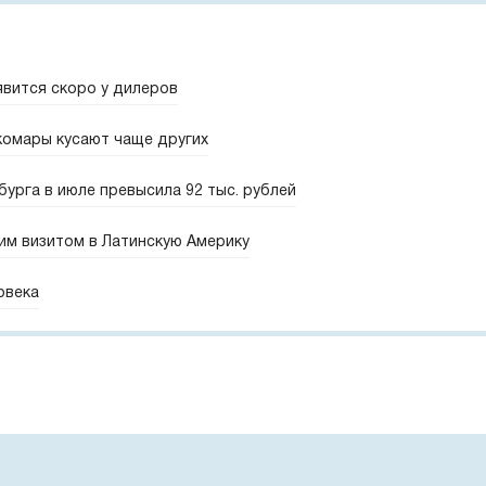
явится скоро у дилеров
комары кусают чаще других
урга в июле превысила 92 тыс. рублей
им визитом в Латинскую Америку
овека