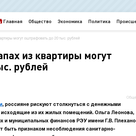
Главная
Общество
Экономика
Политика
Происш
вартиры могут оштрафовать до 20 тыс. рублей
апах из квартиры могут
ыс. рублей
Обще
и
, россияне рискуют столкнуться с денежными
 исходящие из их жилых помещений. Ольга Леонова,
 и муниципальных финансов РЭУ имени Г.В. Плехано
гут быть признаком несоблюдения санитарно-