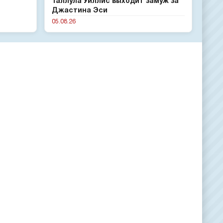
Таллула Уиллис выходит замуж за
Джастина Эси
05.08.26