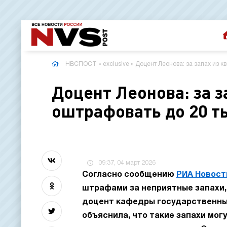
НВСПОСТ
»
exclusive
» Доцент Леонова: за запах из к
Доцент Леонова: за з
оштрафовать до 20 т
09:37, 04 март 2026
Согласно сообщению
РИА Новост
штрафами за неприятные запахи,
доцент кафедры государственных
объяснила, что такие запахи мо