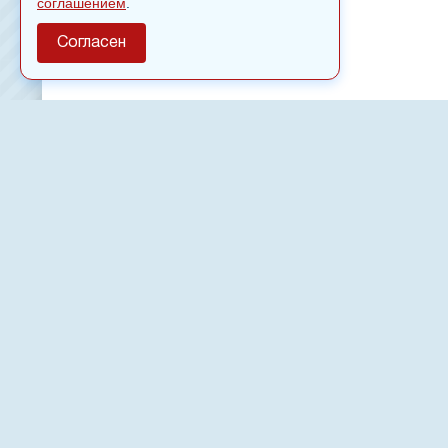
соглашением
.
Согласен
О сайте
Полное или частичное использовании материалов сайт
только после письменного разрешения
18
Настоящий ресурс может содержать материалы
Сетевое издание «Нвспост» зарегистрировано в Феде
надзору в сфере связи, информационных технологий 
коммуникаций (Роскомнадзор) 02.09.2022.
Регистрационный номер СМИ ЭЛ № ФС 77 - 83823
Новости, аналитика, прогнозы и другие материалы, п