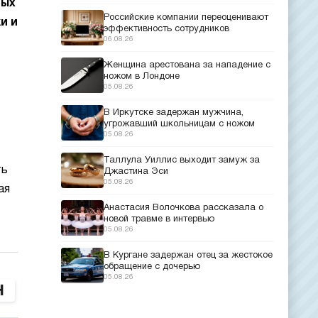
ных
Российские компании переоценивают
и и
эффективность сотрудников
06.08.26
Женщина арестована за нападение с
ножом в Лондоне
05.08.26
В Иркутске задержан мужчина,
угрожавший школьницам с ножом
05.08.26
Таллула Уиллис выходит замуж за
ть
Джастина Эси
05.08.26
ая
Анастасия Волочкова рассказала о
новой травме в интервью
05.08.26
В Кургане задержан отец за жестокое
обращение с дочерью
05.08.26