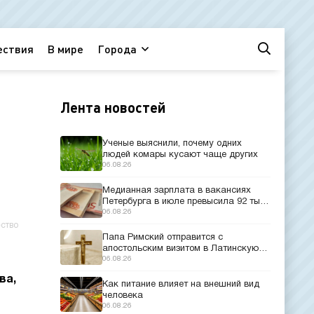
ествия
В мире
Города
Лента новостей
Ученые выяснили, почему одних
людей комары кусают чаще других
06.08.26
Медианная зарплата в вакансиях
Петербурга в июле превысила 92 тыс.
рублей
06.08.26
ство
Папа Римский отправится с
апостольским визитом в Латинскую
Америку
06.08.26
ва,
Как питание влияет на внешний вид
человека
06.08.26