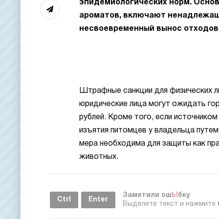
эпидемиологических норм. Осно
ароматов, включают ненадлежащи
несвоевременный вынос отходов
Штрафные санкции для физических ли
юридические лица могут ожидать го
рублей. Кроме того, если источнико
изъятия питомцев у владельца путем
мера необходима для защиты как пра
животных.
Заметили ош
Ы
бку
Ctrl
Enter
Выделите текст и нажмите