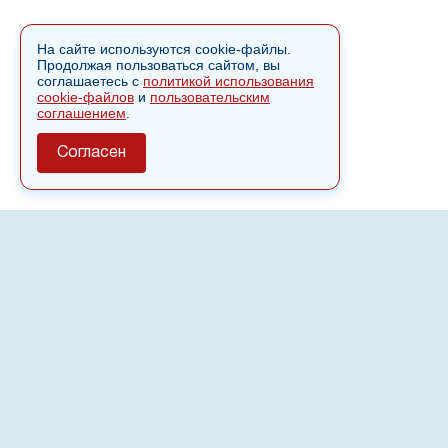
На сайте используются cookie-файлы.
Продолжая пользоваться сайтом, вы
соглашаетесь с
политикой использования
cookie-файлов
и
пользовательским
соглашением
.
Согласен
О сайте
Полное или частичное использовании материалов сайта
nvspost.ru возможно только после письменного
разрешения
18+
Настоящий ресурс может содержать материалы
.
Сетевое издание «Нвспост» зарегистрировано в