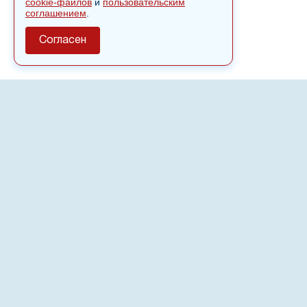
cookie-файлов
и
пользовательским
соглашением
.
Согласен
О сайте
Полное или частичное использовании материалов сайта
nvspost.ru возможно только после письменного
разрешения
18+
Настоящий ресурс может содержать материалы
.
Сетевое издание «Нвспост» зарегистрировано в
Федеральной службе по надзору в сфере связи,
информационных технологий и массовых коммуникаций
(Роскомнадзор) 02.09.2022.
Регистрационный номер СМИ ЭЛ № ФС 77 - 83823